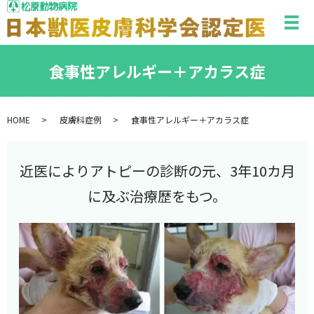
メ
食事性アレルギー＋アカラス症
HOME
皮膚科症例
食事性アレルギー＋アカラス症
近医によりアトピーの診断の元、3年10カ月
に及ぶ治療歴をもつ。