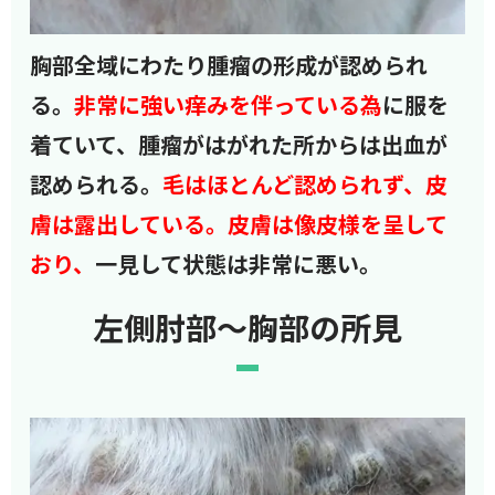
胸部全域にわたり腫瘤の形成が認められ
る。
非常に強い痒みを伴っている為
に服を
着ていて、腫瘤がはがれた所からは出血が
認められる。
毛はほとんど認められず、皮
膚は露出している。皮膚は像皮様を呈して
おり、
一見して状態は非常に悪い。
左側肘部～胸部の所見