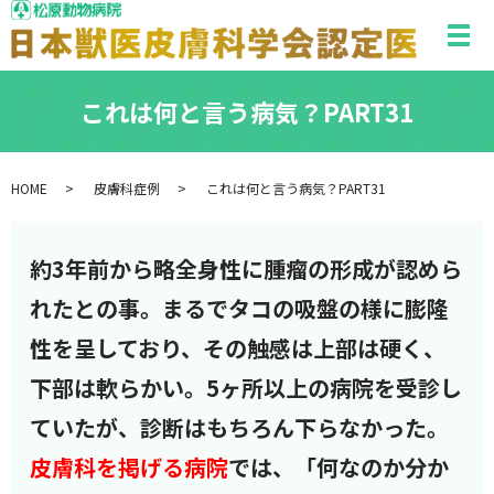
メ
これは何と言う病気？PART31
HOME
皮膚科症例
これは何と言う病気？PART31
約3年前から略全身性に腫瘤の形成が認めら
れたとの事。まるでタコの吸盤の様に膨隆
性を呈しており、その触感は上部は硬く、
下部は軟らかい。5ヶ所以上の病院を受診し
ていたが、診断はもちろん下らなかった。
皮膚科を掲げる病院
では、「何なのか分か