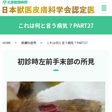
メ
これは何と言う病気？PART27
HOME
皮膚科症例
これは何と言う病気？PART27
初診時左前手末部の所見