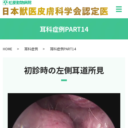
メ
耳科症例PART14
HOME
耳科症例
耳科症例PART14
初診時の左側耳道所見